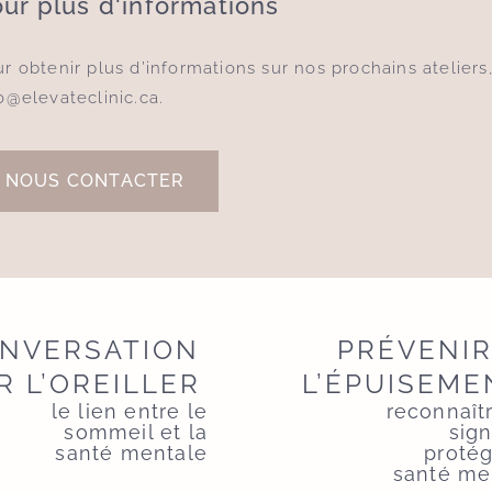
ur plus d'informations
r obtenir plus d’informations sur nos prochains ateliers
o@elevateclinic.ca
.
NOUS CONTACTER
NVERSATION
PRÉVENI
R L’OREILLER
L’ÉPUISEME
le lien entre le
reconnaît
sommeil et la
sign
santé mentale
protég
santé me