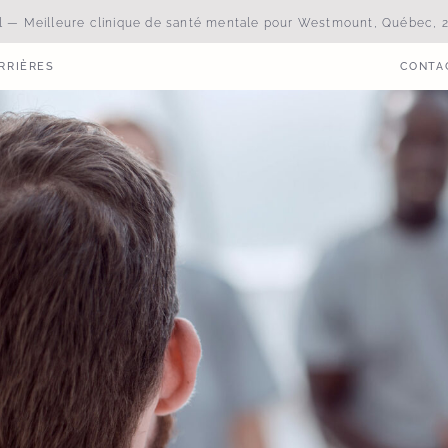
al — Meilleure clinique de santé mentale pour Westmount, Québec, 2
RRIÈRES
CONTA
RRIÈRES
CONTA