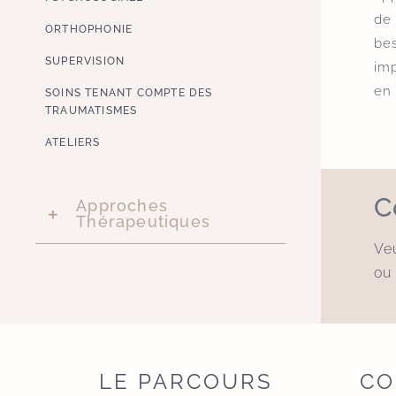
de 
ORTHOPHONIE
be
SUPERVISION
imp
en 
SOINS TENANT COMPTE DES
TRAUMATISMES
ATELIERS
C
Approches
Thérapeutiques
Veu
ou
LE PARCOURS
CO