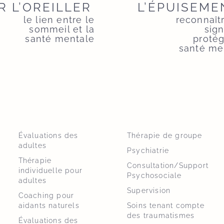
R L’OREILLER
L’ÉPUISEME
le lien entre le
reconnaît
sommeil et la
sign
santé mentale
protég
santé me
Évaluations des
Thérapie de groupe
adultes
Psychiatrie
Thérapie
Consultation/Support
individuelle pour
Psychosociale
adultes
Supervision
Coaching pour
aidants naturels
Soins tenant compte
des traumatismes
Évaluations des